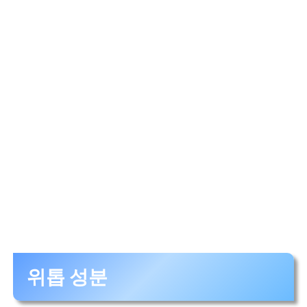
위톱 성분