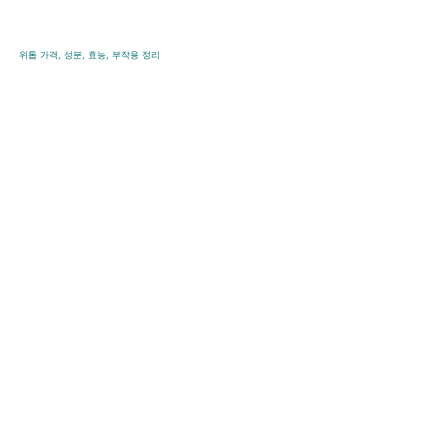
콘
텐
위톱 가격, 성분, 효능, 부작용 정리
츠
로
바
로
가
기