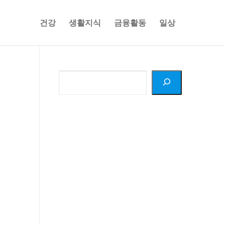
건강
생활지식
금융활동
일상
검
색