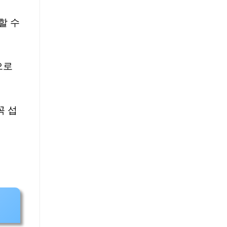
할 수
으로
꼭 섭