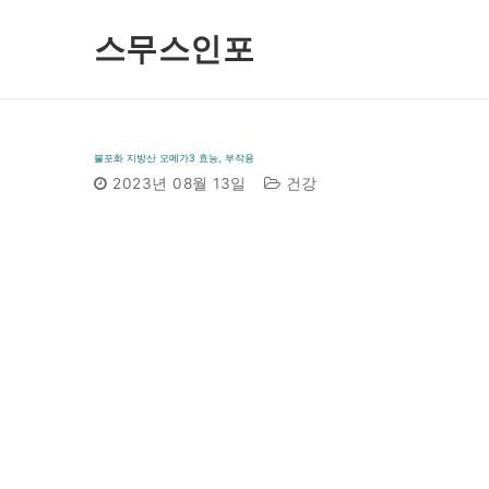
콘
스무스인포
텐
츠
로
바
불포화 지방산 오메가3 효능, 부작용
로
2023년 08월 13일
건강
가
기