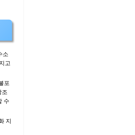
수소
가지고
 불포
장조
할 수
화 지