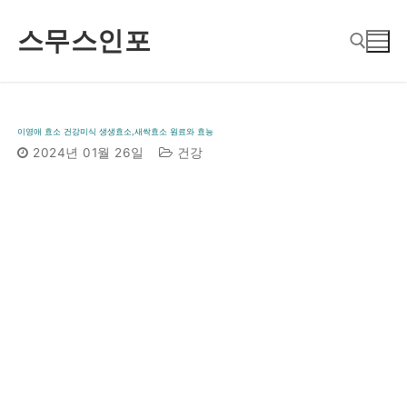
콘
스무스인포
텐
츠
로
검색 :
바
이영애 효소 건강미식 생생효소,새싹효소 원료와 효능
로
2024년 01월 26일
건강
가
기