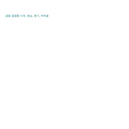
콘
텐
광동 침향환 가격, 효능, 후기, 부작용
츠
로
바
로
가
기