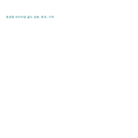
콘
텐
호관원 프리미엄 골드 성분, 효과, 가격
츠
로
바
로
가
기