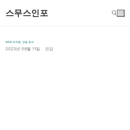
콘
스무스인포
텐
츠
로
검색 :
바
MSM 부작용, 관절 효과
로
2023년 08월 11일
건강
가
기