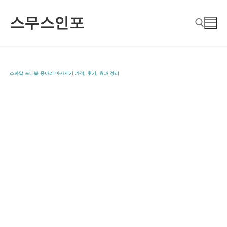
콘
스무스인포
텐
츠
로
검색 :
바
스파알 포터블 종아리 마사지기 가격, 후기, 효과 정리
로
가
기