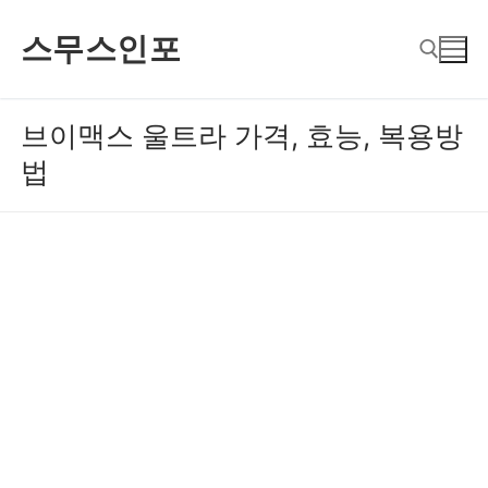
콘
스무스인포
텐
츠
로
브이맥스 울트라 가격, 효능, 복용방
검색 :
바
법
로
가
기